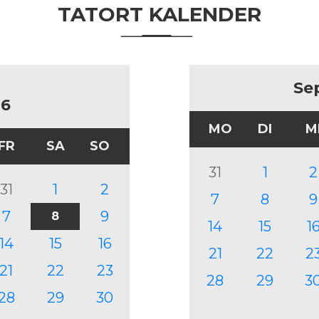
TATORT KALENDER
Se
26
MO
DI
M
FR
SA
SO
31
1
2
31
1
2
7
8
9
7
9
8
14
15
1
14
15
16
21
22
2
21
22
23
28
29
3
28
29
30