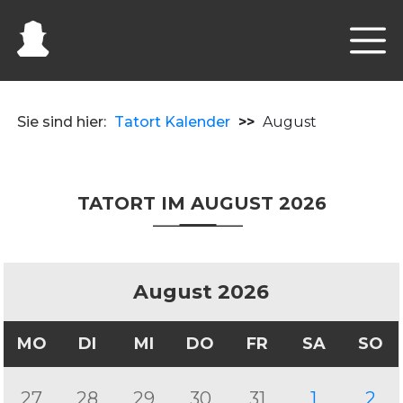
Sie sind hier:
Tatort Kalender
>>
August
TATORT IM AUGUST 2026
August 2026
MO
DI
MI
DO
FR
SA
SO
27
28
29
30
31
1
2