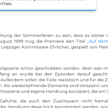
rthals.
kung der Sommerferien zu sein, dass es bisher 
August 1999 trug die Premiere den Titel
„Auf dem
Leipziger Kommissare Ehrlicher, gespielt von Pete
Erfolgsserie schon geschrieben worden. Aber was m
nfang an wurde bei den Episoden darauf geachte
ußerdem sollen die Fälle realistisch und für die 
n. Als wiederkehrende Elemente sind Vorspann und
schlossene und eigene Handlung konzipiert, die am S
Gefühle, die auch den Zuschauern nicht fremd s
n der Handlung diese hoch konzentriert werden, so