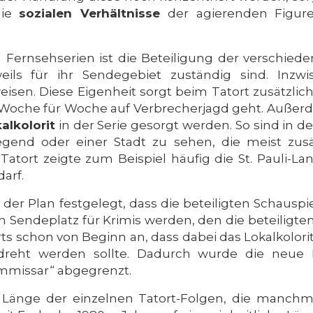
die
sozialen Verhältnisse
der agierenden Figur
 Fernsehserien ist die Beteiligung der verschiede
weils für ihr Sendegebiet zuständig sind. Inzw
isen. Diese Eigenheit sorgt beim Tatort zusätzlich
Woche für Woche auf Verbrecherjagd geht. Außerd
alkolorit
in der Serie gesorgt werden. So sind in 
end oder einer Stadt zu sehen, die meist zusät
Tatort zeigte zum Beispiel häufig die St. Pauli-
arf.
der Plan festgelegt, dass die beteiligten Schauspi
 Sendeplatz für Krimis werden, den die beteiligten
ts schon von Beginn an, dass dabei das Lokalkolori
dreht werden sollte. Dadurch wurde die neue K
mmissar“ abgegrenzt.
e Länge der einzelnen Tatort-Folgen, die manch