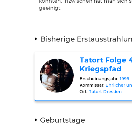
konnten. Inzwischen hat man sich s
geeinigt.
Bisherige Erstausstrahlu
Tatort Folge 
Kriegspfad
Erscheinungsjahr:
1999
Kommissar:
Ehrlicher un
Ort:
Tatort Dresden
Geburtstage