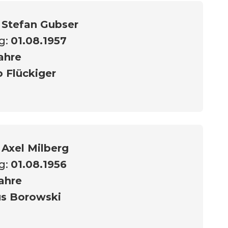
:
Stefan Gubser
g:
01.08.1957
ahre
 Flückiger
:
Axel Milberg
g:
01.08.1956
ahre
us Borowski