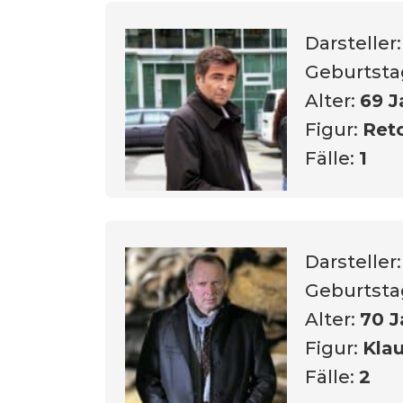
Darsteller
Geburtsta
Alter:
69 J
Figur:
Reto
Fälle:
1
Darsteller
Geburtsta
Alter:
70 J
Figur:
Kla
Fälle:
2