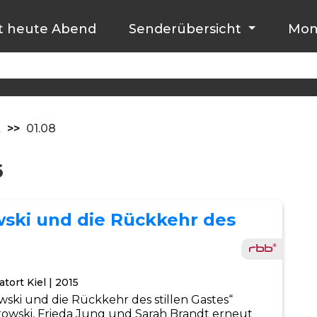
t heute Abend
Senderübersicht
Mon
t
>>
01.08
6
wski und die Rückkehr des
tort Kiel | 2015
wski und die Rückkehr des stillen Gastes“
rowski, Frieda Jung und Sarah Brandt erneut