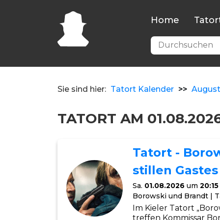
Home
Tator
Sie sind hier:
Tatort Kalender
>>
Augus
TATORT AM 01.08.202
Tatort - Boro
stillen Gastes
Sa.
01.08.2026
um
20:15
Borowski und Brandt | Ta
Im Kieler Tatort „Boro
treffen Kommissar Bo