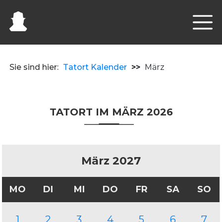
Sie sind hier:
Tatort Kalender
>>
März
TATORT IM MÄRZ 2026
März 2027
MO
DI
MI
DO
FR
SA
SO
1
2
3
4
5
6
7