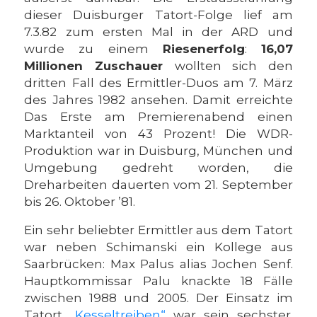
dieser Duisburger Tatort-Folge lief am
7.3.82 zum ersten Mal in der ARD und
wurde zu einem
Riesenerfolg
:
16,07
Millionen Zuschauer
wollten sich den
dritten Fall des Ermittler-Duos am 7. März
des Jahres 1982 ansehen. Damit erreichte
Das Erste am Premierenabend einen
Marktanteil von 43 Prozent! Die WDR-
Produktion war in Duisburg, München und
Umgebung gedreht worden, die
Dreharbeiten dauerten vom 21. September
bis 26. Oktober ’81.
Ein sehr beliebter Ermittler aus dem Tatort
war neben Schimanski ein Kollege aus
Saarbrücken: Max Palus alias Jochen Senf.
Hauptkommissar Palu knackte 18 Fälle
zwischen 1988 und 2005. Der Einsatz im
Tatort
„Kesseltreiben“
war sein sechster.