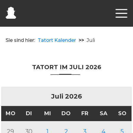
Sie sind hier:
Tatort Kalender
>>
Juli
TATORT IM JULI 2026
Juli 2026
MO
DI
MI
DO
FR
SA
SO
29
30
1
2
3
4
5