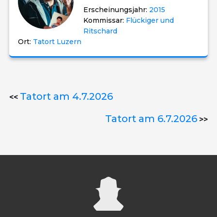
Erscheinungsjahr:
2015
Kommissar:
Flückiger und
Ritschard
Ort:
Tatort Luzern
Tatort am 4.7.2026
<<
Tatort am 6.7.2026
>>