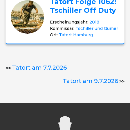
Tatort Folge 1062:
Tschiller Off Duty
Erscheinungsjahr:
2018
Kommissar:
Tschiller und Gümer
Ort:
Tatort Hamburg
Tatort am 7.7.2026
<<
Tatort am 9.7.2026
>>