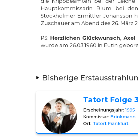
die Kripobeamten bei der Leiche
Hauptkommissarin Blum bei den s
Stockholmer Ermittler Johansson he
Zuschauer am Abend des 26. März 2
PS:
Herzlichen Glückwunsch, Axel 
wurde am 26.03.1960 in Eutin gebor
Bisherige Erstausstrahlu
Tatort Folge 
Erscheinungsjahr:
1995
Kommissar:
Brinkmann
Ort:
Tatort Frankfurt