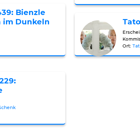
439: Bienzle
 im Dunkeln
Tato
Erschei
Kommis
Ort:
Tat
1229:
e
 Schenk