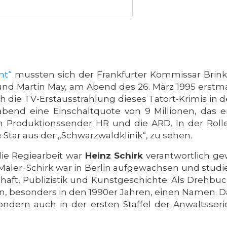
ht“
mussten sich der Frankfurter Kommissar Brin
und Martin May, am Abend des 26. März 1995 erstma
die TV-Erstausstrahlung dieses Tatort-Krimis in der
bend eine Einschaltquote von 9 Millionen, das e
n Produktionssender HR und die ARD. In der Rolle
tar aus der „Schwarzwaldklinik“, zu sehen.
 die Regiearbeit war
Heinz Schirk
verantwortlich ge
 Maler. Schirk war in Berlin aufgewachsen und stu
aft, Publizistik und Kunstgeschichte. Als Drehbuc
en, besonders in den 1990er Jahren, einen Namen. Da
ndern auch in der ersten Staffel der Anwaltsseri