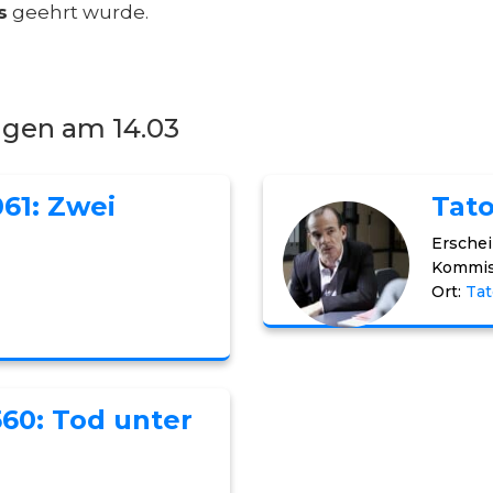
s
geehrt wurde.
ngen am 14.03
061: Zwei
Tato
Erschei
Kommis
Ort:
Tat
560: Tod unter