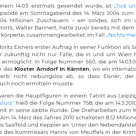
einem 14.03. erstmals gesendet wurde, ist
„Tod un
e Episode am Sonntagabend des 14. März 2004 zum
,04 Millionen Zuschauern – ein solides, sich i
orts, Walter Bannert, hatte zuvor bereits mit dem 
erkörperte, zusammengearbeitet: im Fall
„Nichts meh
oritz Eisners erster Auftrag in seiner Funktion als
er zukünftig nicht nur Fälle, die in und um Wie
 ermöglicht. In Folge Nummer 560, die am 14.03.04
in das
Kloster Arndorf in Kärnten
, wo ein internat
ewerb nicht reibungslos ab, so dass Eisner, de
auch noch ermitteln musste.
aren die Hauptfiguren in einem Tatort aus Leipzig
sturz“
hieß die Folge Nummer 758, die am 14.3.2010
t in seine siebte Runde. Die Dreharbeiten zum Kr
. Am 14. März des Jahres 2010 schalteten 8,12 Mill
es Saalfeld und Keppler an. Unter den Nebendarste
lle des Kommissars Hanns von Meuffels in der Krim