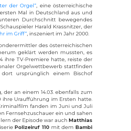
ter der Orgel“
, eine österreichische
 ersten Mal in Deutschland aus und
m unteren Durchschnitt bewegendes
Schauspieler Harald Krassnitzer, der
r im Griff“
, inszeniert im Jahr 2000.
 Sonderermittler des österreichischen
n herum geklärt werden mussten, es
 ihre TV-Premiere hatte, reiste der
ionaler Orgelwettbewerb stattfinden
r dort ursprünglich einem Bischof
, der an einem 14.03. ebenfalls zum
 ihre Uraufführung im Ersten hatte.
iminalfilm fanden im Juni und Juli
ionen Fernsehzuschauer ein und sahen
llern der Episode war auch
Matthias
iserie
Polizeiruf 110
mit dem
Bambi