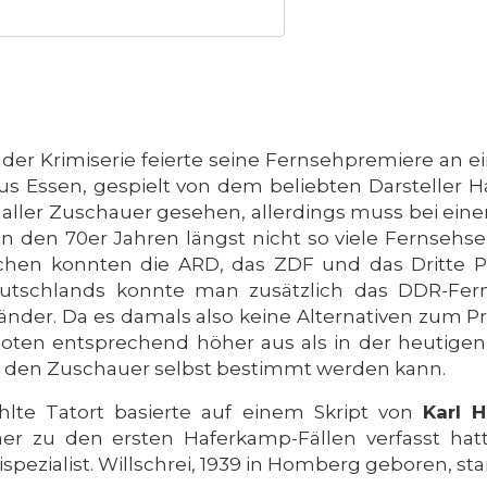
der Krimiserie feierte seine Fernsehpremiere an e
 Essen, gespielt von dem beliebten Darsteller Ha
t aller Zuschauer gesehen, allerdings muss bei ei
n den 70er Jahren längst nicht so viele Fernsehs
chen konnten die ARD, das ZDF und das Dritte
tschlands konnte man zusätzlich das DDR-Fer
nder. Da es damals also keine Alternativen zum P
Quoten entsprechend höher aus als in der heutige
rch den Zuschauer selbst bestimmt werden kann.
hlte Tatort basierte auf einem Skript von
Karl H
er zu den ersten Haferkamp-Fällen verfasst hat
pezialist. Willschrei, 1939 in Homberg geboren, star