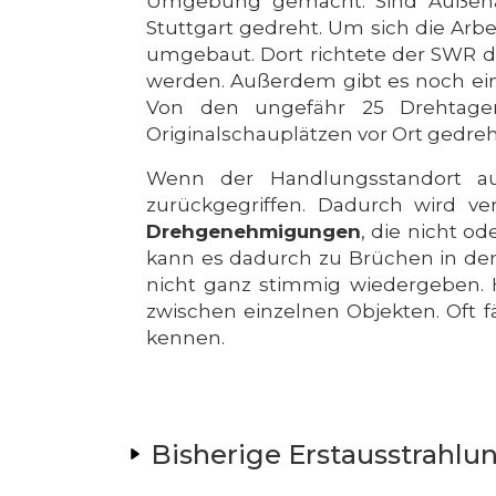
Umgebung gemacht. Sind Außenau
Stuttgart gedreht. Um sich die Arb
umgebaut. Dort richtete der SWR di
werden. Außerdem gibt es noch ein
Von den ungefähr 25 Drehtagen
Originalschauplätzen vor Ort gedreh
Wenn der Handlungsstandort au
zurückgegriffen. Dadurch wird v
Drehgenehmigungen
, die nicht o
kann es dadurch zu Brüchen in de
nicht ganz stimmig wiedergeben. H
zwischen einzelnen Objekten. Oft f
kennen.
Bisherige Erstausstrahlu