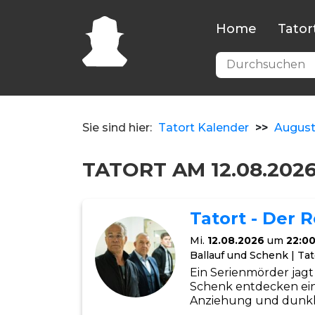
Home
Tator
Sie sind hier:
Tatort Kalender
>>
Augus
TATORT AM 12.08.202
Tatort - Der 
Mi.
12.08.2026
um
22:0
Ballauf und Schenk | Tat
Ein Serienmörder jagt
Schenk entdecken ein 
Anziehung und dunkl