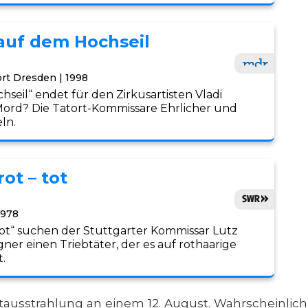
 auf dem Hochseil
ort Dresden | 1998
seil“ endet für den Zirkusartisten Vladi
r Mord? Die Tatort-Kommissare Ehrlicher und
ln.
rot – tot
1978
 tot“ suchen der Stuttgarter Kommissar Lutz
ner einen Triebtäter, der es auf rothaarige
.
stausstrahlung an einem 12. August. Wahrscheinlic