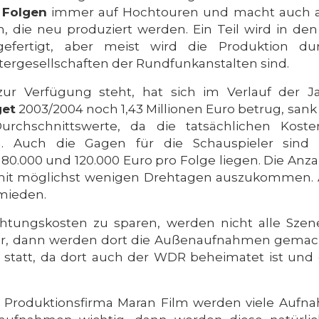
 Folgen
immer auf Hochtouren und macht auch am 1
, die neu produziert werden. Ein Teil wird in de
efertigt, aber meist wird die Produktion dur
tergesellschaften der Rundfunkanstalten sind.
zur Verfügung steht, hat sich im Verlauf der J
get
2003/2004 noch 1,43 Millionen Euro betrug, sank e
urchschnittswerte, da die tatsächlichen Kos
n. Auch die Gagen für die Schauspieler sind s
80.000 und 120.000 Euro pro Folge liegen. Die Anza
, mit möglichst wenigen Drehtagen auszukommen.
mieden.
tungskosten zu sparen, werden nicht alle Szen
ster, dann werden dort die Außenaufnahmen gemacht
tatt, da dort auch der WDR beheimatet ist und 
Produktionsfirma Maran Film werden viele Aufn