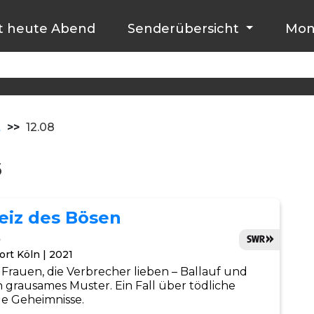
t heute Abend
Senderübersicht
Mon
t
>>
12.08
6
Reiz des Bösen
0
ort Köln | 2021
 Frauen, die Verbrecher lieben – Ballauf und
grausames Muster. Ein Fall über tödliche
e Geheimnisse.