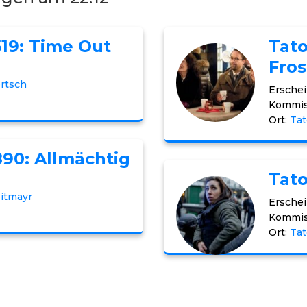
519: Time Out
Tato
Fros
rtsch
Erschei
Kommis
Ort:
Tat
890: Allmächtig
Tato
eitmayr
Erschei
Kommis
Ort:
Tat