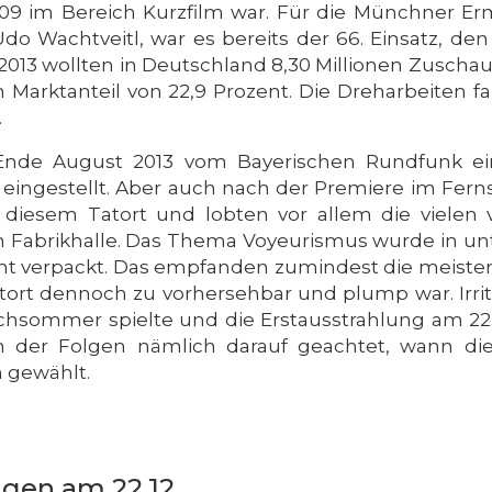
9 im Bereich Kurzfilm war. Für die Münchner Ermi
 Wachtveitl, war es bereits der 66. Einsatz, den s
013 wollten in Deutschland 8,30 Millionen Zuschau
n Marktanteil von 22,9 Prozent. Die Dreharbeiten fan
.
 Ende August 2013 vom Bayerischen Rundfunk e
eingestellt. Aber auch nach der Premiere im Fer
 diesem Tatort und lobten vor allem die vielen
Fabrikhalle. Das Thema Voyeurismus wurde in un
cht verpackt. Das empfanden zumindest die meisten 
ort dennoch zu vorhersehbar und plump war. Irrit
hsommer spielte und die Erstausstrahlung am 22.12
n der Folgen nämlich darauf geachtet, wann die
 gewählt.
ngen am 22.12