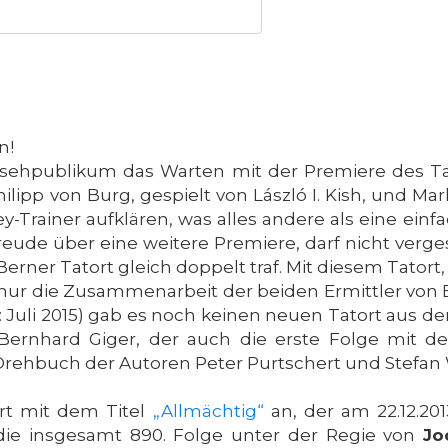
n!
rnsehpublikum das Warten mit der Premiere des T
pp von Burg, gespielt von László I. Kish, und Mark
y-Trainer aufklären, was alles andere als eine ei
reude über eine weitere Premiere, darf nicht verg
Berner Tatort gleich doppelt traf. Mit diesem Tator
 nur die Zusammenarbeit der beiden Ermittler von
d: Juli 2015) gab es noch keinen neuen Tatort aus d
ernhard Giger, der auch die erste Folge mit de
Drehbuch der Autoren Peter Purtschert und Stefan 
rt mit dem Titel
„Allmächtig“
an, der am 22.12.20
die insgesamt 890. Folge unter der Regie von
Jo