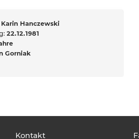
:
Karin Hanczewski
g:
22.12.1981
ahre
n Gorniak
Kontakt
F