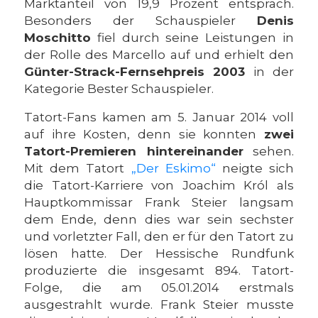
Marktanteil von 19,9 Prozent entsprach.
Besonders der Schauspieler
Denis
Moschitto
fiel durch seine Leistungen in
der Rolle des Marcello auf und erhielt den
Günter-Strack-Fernsehpreis 2003
in der
Kategorie Bester Schauspieler.
Tatort-Fans kamen am 5. Januar 2014 voll
auf ihre Kosten, denn sie konnten
zwei
Tatort-Premieren hintereinander
sehen.
Mit dem Tatort
„Der Eskimo“
neigte sich
die Tatort-Karriere von Joachim Król als
Hauptkommissar Frank Steier langsam
dem Ende, denn dies war sein sechster
und vorletzter Fall, den er für den Tatort zu
lösen hatte. Der Hessische Rundfunk
produzierte die insgesamt 894. Tatort-
Folge, die am 05.01.2014 erstmals
ausgestrahlt wurde. Frank Steier musste