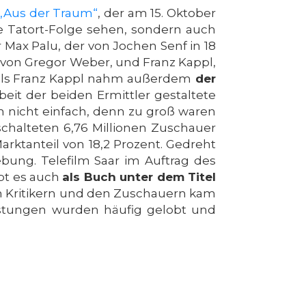
„Aus der Traum“
, der am 15. Oktober
e Tatort-Folge sehen, sondern auch
Max Palu, der von Jochen Senf in 18
t von Gregor Weber, und Franz Kappl,
r als Franz Kappl nahm außerdem
der
it der beiden Ermittler gestaltete
ch nicht einfach, denn zu groß waren
schalteten 6,76 Millionen Zuschauer
rktanteil von 18,2 Prozent. Gedreht
bung. Telefilm Saar im Auftrag des
bt es auch
als Buch unter dem Titel
en Kritikern und den Zuschauern kam
istungen wurden häufig gelobt und