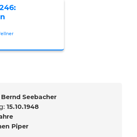
1246:
en
ellner
:
Bernd Seebacher
g:
15.10.1948
ahre
hen Piper