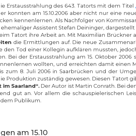
ie Erstausstrahlung des 643. Tatorts mit dem Titel
r konnten am 15.10.2006 aber nicht nur eine neu
cken kennenlernen. Als Nachfolger von Kommissar 
n ehemaliger Assistent Stefan Deininger, dargestell
beim Tatort ihre Arbeit an. Mit Maximilian Brückne
iten
die Ermittlungen auf. Die neue Zusammenarbe
sie den Tod einer Kollegin aufklären mussten, jedo
n. Bei der Erstausstrahlung am 15. Oktober 2006 
ennenlernen wollten, und erreichten damit einen Ma
is zum 8. Juli 2006 in Saarbrücken und der Umge
ie Produktion zuständig gewesen. Diesen Tatort gi
t im Saarland“.
Der Autor ist Martin Conrath. Bei d
end gut an. Vor allem die schauspielerischen Le
l dem Publikum.
ngen am 15.10