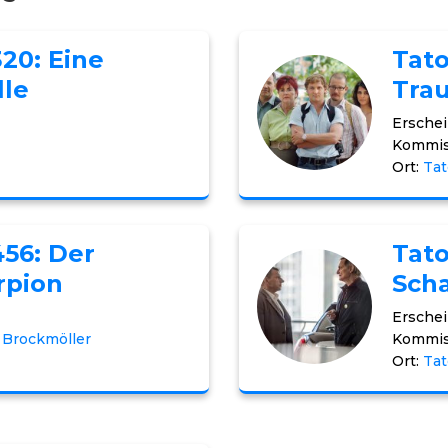
320: Eine
Tato
lle
Tra
Erschei
Kommis
Ort:
Tat
456: Der
Tato
rpion
Sch
Erschei
 Brockmöller
Kommis
Ort:
Tat