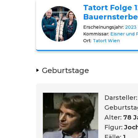
Tatort Folge 
Bauernsterb
Erscheinungsjahr:
2023
Kommissar:
Eisner und F
Ort:
Tatort Wien
Geburtstage
Darsteller
Geburtsta
Alter:
78 J
Figur:
Joc
Fälle:
1