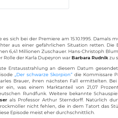
 es sich bei der Premiere am 15.10.1995. Damals 
ter aus einer gefährlichen Situation retten. Die 
hen 6,41 Millionen Zuschauer. Hans-Christoph Blu
r Rolle der Karla Dupeyron war
Barbara Rudnik
zu 
ste Erstausstrahlung an diesem Datum gesendet
pisode
„Der schwarze Skorpion“
die Kommissare Pa
les Brauer, ihren nächsten Fall ermittelten. Bei
uer ein, was einem Marktanteil von 21,07 Prozen
eutschen Rundfunk. Weitere bekannte Schauspi
ser
als Professor Arthur Sterndorff. Natürlich du
rockmöller nicht fehlen, die in dem Tatort das Stü
ese Episode meist eher durchschnittlich.