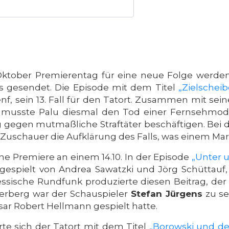
 Oktober Premierentag für eine neue Folge werden
ls gesendet. Die Episode mit dem Titel
„Zielscheib
nf, sein 13. Fall für den Tatort. Zusammen mit sei
 musste Palu diesmal den Tod einer Fernsehmoder
gegen mutmaßliche Straftäter beschäftigen. Bei d
 Zuschauer die Aufklärung des Falls, was einem Mark
ne Premiere an einem 14.10. In der Episode
„Unter 
gespielt von Andrea Sawatzki und Jörg Schüttauf, 
sische Rundfunk produzierte diesen Beitrag, der 
terberg war der Schauspieler
Stefan Jürgens
zu se
ar Robert Hellmann gespielt hatte.
te sich der Tatort mit dem Titel
„Borowski und der