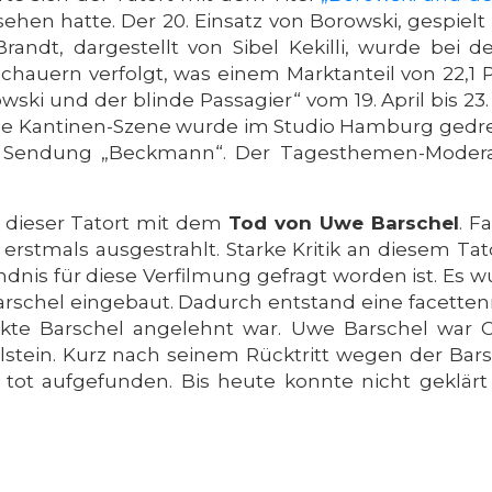
en hatte. Der 20. Einsatz von Borowski, gespielt v
ndt, dargestellt von Sibel Kekilli, wurde bei de
chauern verfolgt, was einem Marktanteil von 22,1 
wski und der blinde Passagier“ vom 19. April bis 2
Die Kantinen-Szene wurde im Studio Hamburg gedreh
der Sendung „Beckmann“. Der Tagesthemen-Moder
ch dieser Tatort mit dem
Tod von Uwe Barschel
. F
rstmals ausgestrahlt. Starke Kritik an diesem Ta
ändnis für diese Verfilmung gefragt worden ist. Es 
arschel eingebaut. Dadurch entstand eine facetten
e Akte Barschel angelehnt war. Uwe Barschel war C
lstein. Kurz nach seinem Rücktritt wegen der Bars
 tot aufgefunden. Bis heute konnte nicht geklä