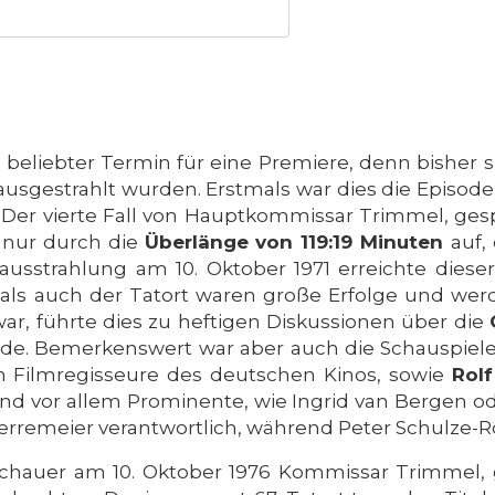
in beliebter Termin für eine Premiere, denn bisher 
sgestrahlt wurden. Erstmals war dies die Episode
. Der vierte Fall von Hauptkommissar Trimmel, gespi
t nur durch die
Überlänge von 119:19 Minuten
auf,
ausstrahlung am 10. Oktober 1971 erreichte diese
als auch der Tatort waren große Erfolge und werde
war, führte dies zu heftigen Diskussionen über die
urde. Bemerkenswert war aber auch die Schauspiele
ten Filmregisseure des deutschen Kinos, sowie
Rolf
und vor allem Prominente, wie Ingrid van Bergen od
remeier verantwortlich, während Peter Schulze-Ro
chauer am 10. Oktober 1976 Kommissar Trimmel, ge