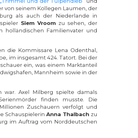
„Trimmel und der Tulpendieb“
und
er von seinem Kollegen Laumen, der
burg als auch der Niederlande in
uspieler
Siem Vroom
zu sehen, der
n holländischen Familienvater und
ten die Kommissare Lena Odenthal,
pe, im insgesamt 424. Tatort. Bei der
uschauer ein, was einem Marktanteil
Ludwigshafen, Mannheim sowie in der
 war. Axel Milberg spielte damals
Serienmörder finden musste. Die
Millionen Zuschauern verfolgt und
die Schauspielerin
Anna Thalbach
zu
burg im Auftrag vom Norddeutschen