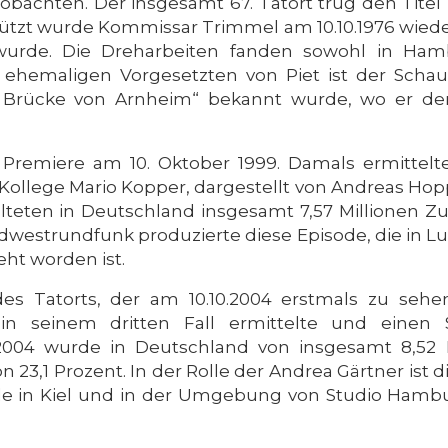
obachten. Der insgesamt 67. Tatort trug den Titel
ützt wurde Kommissar Trimmel am 10.10.1976 wied
 wurde. Die Dreharbeiten fanden sowohl in Ham
 ehemaligen Vorgesetzten von Piet ist der Scha
e Brücke von Arnheim“ bekannt wurde, wo er de
 Premiere am 10. Oktober 1999. Damals ermittel
r Kollege Mario Kopper, dargestellt von Andreas Hop
alteten in Deutschland insgesamt 7,57 Millionen Z
üdwestrundfunk produzierte diese Episode, die in 
t worden ist.
es Tatorts, der am 10.10.2004 erstmals zu sehen
in seinem dritten Fall ermittelte und einen 
2004 wurde in Deutschland von insgesamt 8,52 
n 23,1 Prozent. In der Rolle der Andrea Gärtner ist 
de in Kiel und in der Umgebung von Studio Ham