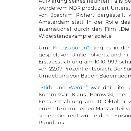
Aufklärung seines neunten Falls be
wurde vom NDR produziert. Unterst
von Joachim Richert dargestellt
Amsterdam statt. In der Rolle des
international durch den Film „Di
Widerstandskämpfer spielte.
Um
„Kriegsspuren“
ging es in der
gespielt von Ulrike Folkerts, und ih
Erstausstrahlung am 10.10.1999 sch
von 22,07 Prozent entsprach. Der S
Umgebung von Baden-Baden gedreh
„Stirb und Werde“
war der Titel d
Kommissar Klaus Borowski, der 
Erstausstrahlung am 10. Oktober 
erreichte damit einen Marktanteil vo
sehen. Gedreht wurde diese Episo
Rundfunk.