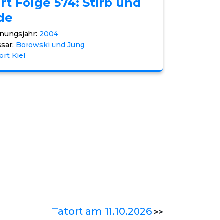
rt Folge 574: Stirb und
de
nungsjahr:
2004
sar:
Borowski und Jung
ort Kiel
Tatort am 11.10.2026
>>