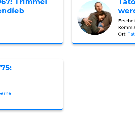
067: Trimmel
Tato
endieb
wer
Erschei
Kommis
Ort:
Tat
775:
oerne