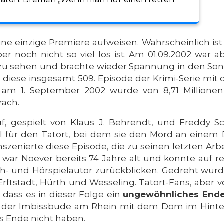
eine einzige Premiere aufweisen. Wahrscheinlich i
r noch nicht so viel los ist. Am 01.09.2002 war a
zu sehen und brachte wieder Spannung in den Son
iese insgesamt 509. Episode der Krimi-Serie mit 
g am 1. September 2002 wurde von 8,71 Million
rach.
, gespielt von Klaus J. Behrendt, und Freddy Sc
all für den Tatort, bei dem sie den Mord an eine
nszenierte diese Episode, die zu seinen letzten Arb
war Noever bereits 74 Jahre alt und konnte auf re
- und Hörspielautor zurückblicken. Gedreht wurde
ftstadt, Hürth und Wesseling. Tatort-Fans, aber vo
dass es in dieser Folge ein
ungewöhnliches End
der Imbissbude am Rhein mit dem Dom im Hinterg
 Ende nicht haben.