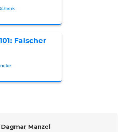
 Schenk
101: Falscher
nneke
:
Dagmar Manzel