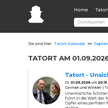
Home
Tator
Sie sind hier:
Tatort Kalender
>>
Septe
TATORT AM 01.09.202
Tatort - Unsi
Di.
01.09.2026
um
20:15
Gorniak und Winkler | T
Unerklärliche Schmerz
führt in die Welt der
Opfer eines perfiden 
stellen.