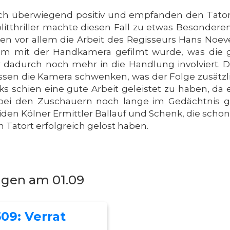
ich überwiegend positiv und empfanden den Tatort
tthriller machte diesen Fall zu etwas Besondere
bten vor allem die Arbeit des Regisseurs Hans No
 allem mit der Handkamera gefilmt wurde, was die
er dadurch noch mehr in die Handlung involviert. 
tdessen die Kamera schwenken, was der Folge zusät
 schien eine gute Arbeit geleistet zu haben, da e
r bei den Zuschauern noch lange im Gedächtnis geb
den Kölner Ermittler Ballauf und Schenk, die scho
 Tatort erfolgreich gelöst haben.
ngen am 01.09
509: Verrat