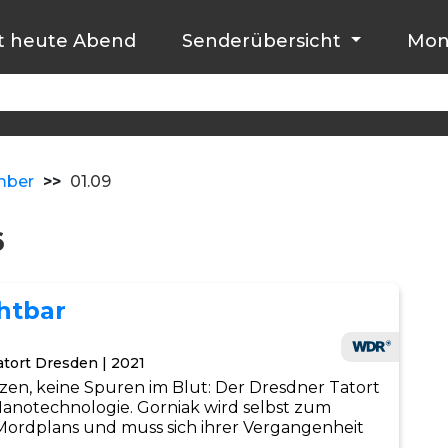
t heute Abend
Senderübersicht
Mon
mber
>>
01.09
6
chtbar
atort Dresden | 2021
en, keine Spuren im Blut: Der Dresdner Tatort
 Nanotechnologie. Gorniak wird selbst zum
Mordplans und muss sich ihrer Vergangenheit