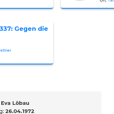
Ort:
Tat
1337: Gegen die
ellner
:
Eva Löbau
g:
26.04.1972