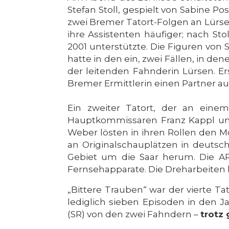
Stefan Stoll, gespielt von Sabine P
zwei Bremer Tatort-Folgen an Lürse
ihre Assistenten häufiger; nach Sto
2001 unterstützte. Die Figuren von
hatte in den ein, zwei Fällen, in de
der leitenden Fahnderin Lürsen. E
Bremer Ermittlerin einen Partner a
Ein zweiter Tatort, der an eine
Hauptkommissaren Franz Kappl und
Weber lösten in ihren Rollen den M
an Originalschauplätzen in deuts
Gebiet um die Saar herum. Die ARD
Fernsehapparate. Die Dreharbeiten 
„Bittere Trauben“ war der vierte T
lediglich sieben Episoden in den 
(SR) von den zwei Fahndern –
trotz