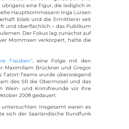
übrigens eine Figur, die lediglich in
hselte Hauptkommissarin Inga Lürsen
rhaft blieb und die Ermittlerin seit
ft und oberflächlich – das Publikum
nzulernen. Der Fokus lag zunächst auf
iver Mommsen verkörpert, hatte die
ere Trauben“
, eine Folge mit den
er Maximiliam Brückner und Gregor
 des Tatort-Teams wurde überwiegend
eam des SR die Obermosel und das
en Wein- und Krimifreunde vor ihre
Oktober 2008 gedauert.
er untersuchten. Insgesamt waren es
te sich der Saarländische Rundfunk