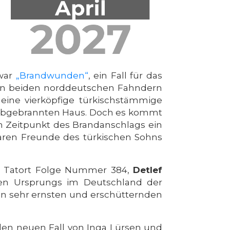
 war
„Brandwunden“
, ein Fall für das
den beiden norddeutschen Fahndern
 eine vierköpfige türkischstämmige
n abgebrannten Haus. Doch es kommt
um Zeitpunkt des Brandanschlags ein
ren Freunde des türkischen Sohns
er Tatort Folge Nummer 384,
Detlef
alen Ursprungs im Deutschland der
nen sehr ernsten und erschütternden
den neuen Fall von Inga Lürsen und