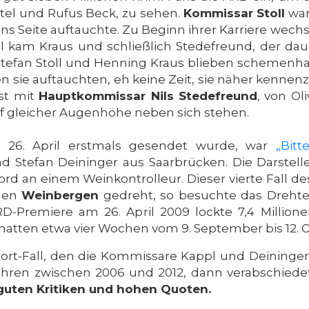
ostel und Rufus Beck, zu sehen.
Kommissar Stoll
war 
ns Seite auftauchte. Zu Beginn ihrer Karriere wec
ll kam Kraus und schließlich Stedefreund, der daue
 Stefan Stoll und Henning Kraus blieben schemenha
nen sie auftauchten, eh keine Zeit, sie näher kenne
rst mit
Hauptkommissar Nils Stedefreund
, von Ol
uf gleicher Augenhöhe neben sich stehen.
m 26. April erstmals gesendet wurde, war
„Bitt
 Stefan Deininger aus Saarbrücken. Die Darstell
ord an einem Weinkontrolleur. Dieser vierte Fall
chen
Weinbergen
gedreht, so besuchte das Dreht
-Premiere am 26. April 2009 lockte 7,4 Million
hatten etwa vier Wochen vom 9. September bis 12. 
atort-Fall, den die Kommissare Kappl und Deining
Jahren zwischen 2006 und 2012, dann verabschiede
 guten Kritiken und hohen Quoten.