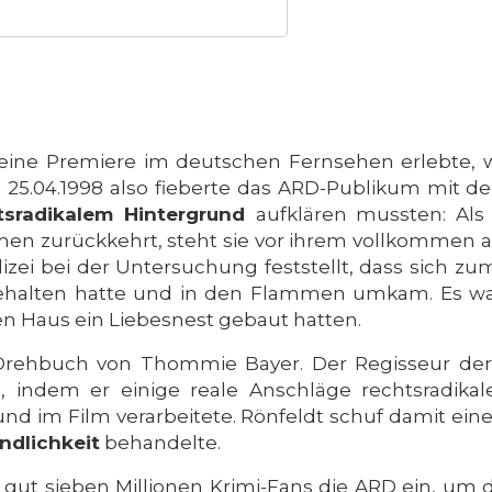
l seine Premiere im deutschen Fernsehen erlebte,
 25.04.1998 also fieberte das ARD-Publikum mit 
tsradikalem Hintergrund
aufklären mussten: Als
men zurückkehrt, steht sie vor ihrem vollkomme
lizei bei der Untersuchung feststellt, dass sich z
ehalten hatte und in den Flammen umkam. Es wa
en Haus ein Liebesnest gebaut hatten.
m Drehbuch von Thommie Bayer. Der Regisseur d
e, indem er einige reale Anschläge rechtsradik
und im Film verarbeitete. Rönfeldt schuf damit ei
ndlichkeit
behandelte.
 gut sieben Millionen Krimi-Fans die ARD ein, um 