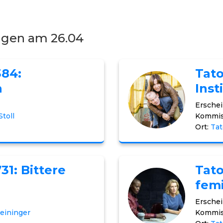
ngen am 26.04
384:
Tato
n
Inst
Erschei
toll
Kommis
Ort:
Tat
31: Bittere
Tato
fem
Erschei
eininger
Kommis