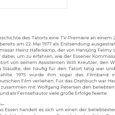
eschichte des Tatorts eine TV-Premiere an einem 22
e bereits am 22. Mai 1977 als Erstsendung ausgestr
issar Heinz Haferkamp, der von Hansjörg Felmy da
77 dabei, um zu erfahren, wie der Essener Kommissa
ort von seinem Assistenten Willi Kreutzer, den W
g Staudte, der häufig für den Tatort tätig war un
zählte. 1975 wurde ihm sogar das Filmband i
schen Film verliehen. Für das Drehbuch war Herbe
 zusammen mit Wolfgang Petersen den beliebten K
nd als Fernsehautor viele große Erfolge feierte.
n…
 Essen handelt es sich um einen der beliebtesten