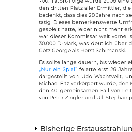
700. Tatort-Folge wurde 2008 eine
den dritten Platz aller Ermittler, d
bedenkt, dass dies 28 Jahre nach se
tätig. Dieses bemerkenswerte Umfr
gespielt hatte, leider nicht mehr er
war dieser Kommissar weit vorne, 
30.000 D-Mark, was deutlich über
Götz George als Horst Schimanski.
Es sollte lange dauern, bis wieder
„Nur ein Spiel“
feierte erst 28 Jah
dargestellt von Udo Wachtveilt, u
Michael Fitz verkörpert wurde, de
den 40. gemeinsamen Fall von Lei
von Peter Zingler und Ulli Stephan 
Bisherige Erstausstrahlu