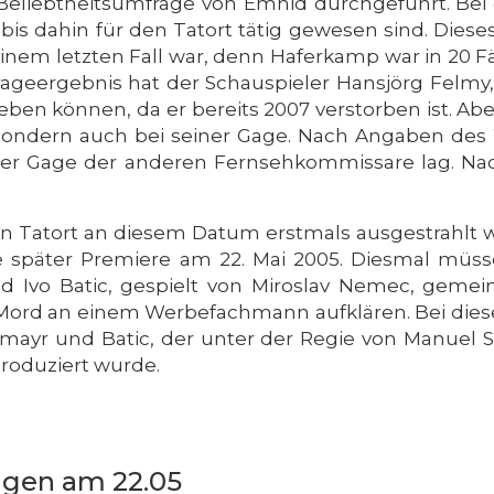
 Beliebtheitsumfrage von Emnid durchgeführt. Be
ie bis dahin für den Tatort tätig gewesen sind. Die
inem letzten Fall war, denn Haferkamp war in 20 Fäl
ageergebnis hat der Schauspieler Hansjörg Felmy
leben können, da er bereits 2007 verstorben ist. Abe
sondern auch bei seiner Gage. Nach Angaben des 
 der Gage der anderen Fernsehkommissare lag. Na
 ein Tatort an diesem Datum erstmals ausgestrahlt 
re später Premiere am 22. Mai 2005. Diesmal müs
nd Ivo Batic, gespielt von Miroslav Nemec, geme
n Mord an einem Werbefachmann aufklären. Bei dies
tmayr und Batic, der unter der Regie von Manu
produziert wurde.
ngen am 22.05