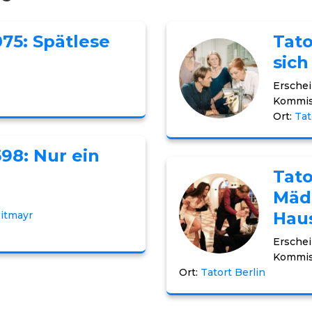
075: Spätlese
Tato
sich
Erschei
Kommis
Ort:
Tat
598: Nur ein
Tato
Mädc
Hau
eitmayr
Erschei
Kommis
Ort:
Tatort Berlin