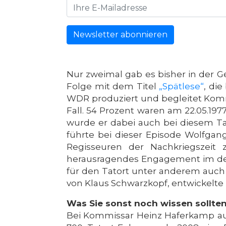
Newsletter abonnieren
Nur zweimal gab es bisher in der G
Folge mit dem Titel
„Spätlese“
, di
WDR produziert und begleitet Komm
Fall. 54 Prozent waren am 22.05.19
wurde er dabei auch bei diesem Tat
führte bei dieser Episode Wolfgan
Regisseuren der Nachkriegszeit 
herausragendes Engagement im deut
für den Tatort unter anderem auch
von Klaus Schwarzkopf, entwickelte u
Was Sie sonst noch wissen sollte
Bei Kommissar Heinz Haferkamp aus