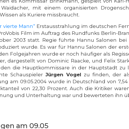
men es Kommissar Brinkmann, gespielt von Karl-He
 Waidacher, mit einem organisierten Drogens
 Wissen als Kuriere missbraucht.
r vierte Mann“
Erstausstrahlung im deutschen Ferns
ProVobis Film im Auftrag des Rundfunks Berlin-Br
er 2003 statt. Regie führte Hannu Salonen bei d
oduziert wurde. Es war für Hannu Salonen der erst
in den Folgejahren wurde er noch häufiger als Regiss
ter, dargestellt von Dominic Raacke, und Felix Stark,
, den die Hauptkommissare in der Hauptstadt zu l
nnte Schauspieler
Jürgen Vogel
zu finden, der al
hlung am 09.05.2004 wurde in Deutschland von 7,54 
anteil von 22,30 Prozent. Auch die Kritiker waren
nung und Unterhaltung war und bewerteten ihn üb
ngen am 09.05