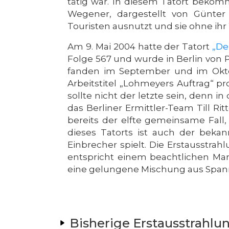
tätig war. In diesem Tatort bekom
Wegener, dargestellt von Günter
Touristen ausnutzt und sie ohne ihr
Am 9. Mai 2004 hatte der Tatort
„De
Folge 567 und wurde in Berlin von 
fanden im September und im Oktob
Arbeitstitel „Lohmeyers Auftrag“ pr
sollte nicht der letzte sein, denn 
das Berliner Ermittler-Team Till Rit
bereits der elfte gemeinsame Fall
dieses Tatorts ist auch der beka
Einbrecher spielt. Die Erstausstra
entspricht einem beachtlichen Markt
eine gelungene Mischung aus Span
Bisherige Erstausstrahlu