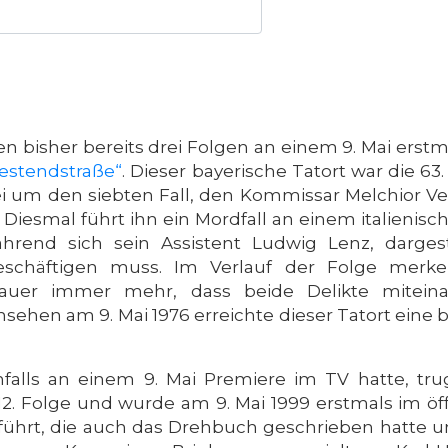
en bisher bereits drei Folgen an einem 9. Mai erst
stendstraße“
. Dieser bayerische Tatort war die 63.
i um den siebten Fall, den Kommissar Melchior Ve
. Diesmal führt ihn ein Mordfall an einem italienis
rend sich sein Assistent Ludwig Lenz, dargest
eschäftigen muss. Im Verlauf der Folge merk
uer immer mehr, dass beide Delikte miteina
sehen am 9. Mai 1976 erreichte dieser Tatort ein
nfalls an einem 9. Mai Premiere im TV hatte, tr
 412. Folge und wurde am 9. Mai 1999 erstmals im ö
ührt, die auch das Drehbuch geschrieben hatte un