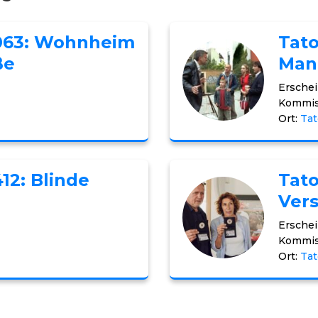
 063: Wohnheim
Tato
ße
Man
Erschei
Kommis
Ort:
Tat
12: Blinde
Tato
Ver
Erschei
Kommis
Ort:
Tat