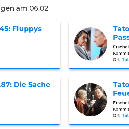
ngen am 06.02
145: Fluppys
Tato
Pass
Erschei
Kommis
Ort:
Ta
287: Die Sache
Tato
Feu
Erschei
Kommis
Ort:
Tat