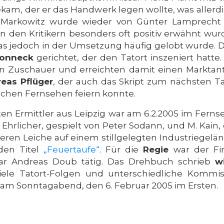
kam, der er das Handwerk legen wollte, was allerdi
Markowitz wurde wieder von Günter Lamprecht g
n den Kritikern besonders oft positiv erwähnt wur
as jedoch in der Umsetzung häufig gelobt wurde. 
honneck
gerichtet, der den Tatort inszeniert hatte
en Zuschauer und erreichten damit einen Marktant
eas Pflüger
, der auch das Skript zum nächsten Tat
schen Fernsehen feiern konnte.
ebten Ermittler aus Leipzig war am 6.2.2005 im Fer
licher, gespielt von Peter Sodann, und M. Kain, d
deren Leiche auf einem stillgelegten Industriegelä
den Titel
„Feuertaufe“
. Für die
Regie
war der F
 Andreas Doub tätig. Das Drehbuch schrieb
w
iele Tatort-Folgen und unterschiedliche Kommiss
f am Sonntagabend, den 6. Februar 2005 im Ersten.