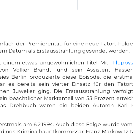
ehrfach der Premierentag für eine neue Tatort-Fol
esem Datum als Erstausstrahlung gesendet worden.
 einem etwas ungewöhnlichen Titel. Mit
„Fluppy
von Volker Brandt, und sein Assistent Hassert
ies Berlin produzierte diese Episode, die erstma
 es bereits sein vierter Einsatz für den Tato
nen Juwelier ging. Die Erstausstrahlung verfolg
in beachtlicher Marktanteil von 53 Prozent errei
 das Drehbuch waren die beiden Autoren Karl
erstmals am 6.2.1994. Auch diese Folge wurde vom S
rdings Kriminalhauptkommissar Franz Markowitz tät