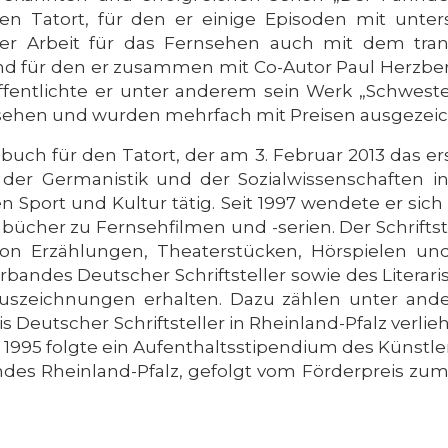
 den Tatort, für den er einige Episoden mit unters
er Arbeit für das Fernsehen auch mit dem tran
 und für den er zusammen mit Co-Autor Paul Herzb
fentlichte er unter anderem sein Werk „Schweste
u sehen und wurden mehrfach mit Preisen ausgezeic
buch für den Tatort, der am 3. Februar 2013 das 
er Germanistik und der Sozialwissenschaften in 
hen Sport und Kultur tätig. Seit 1997 wendete er s
cher zu Fernsehfilmen und -serien. Der Schriftstel
von Erzählungen, Theaterstücken, Hörspielen un
rbandes Deutscher Schriftsteller sowie des Literari
 Auszeichnungen erhalten. Dazu zählen unter an
is Deutscher Schriftsteller in Rheinland-Pfalz verl
 1995 folgte ein Aufenthaltsstipendium des Künstl
ndes Rheinland-Pfalz, gefolgt vom Förderpreis zum