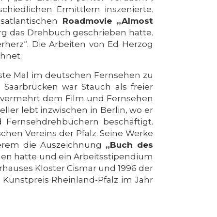
chiedlichen Ermittlern inszenierte.
satlantischen
Roadmovie „Almost
erg das Drehbuch geschrieben hatte.
rherz“. Die Arbeiten von Ed Herzog
hnet.
erste Mal im deutschen Fernsehen zu
Saarbrücken war Stauch als freier
ich vermehrt dem Film und Fernsehen
ler lebt inzwischen in Berlin, wo er
d Fernsehdrehbüchern beschäftigt.
schen Vereins der Pfalz. Seine Werke
derem die Auszeichnung
„Buch des
iehen hatte und ein Arbeitsstipendium
erhauses Kloster Cismar und 1996 der
 Kunstpreis Rheinland-Pfalz im Jahr