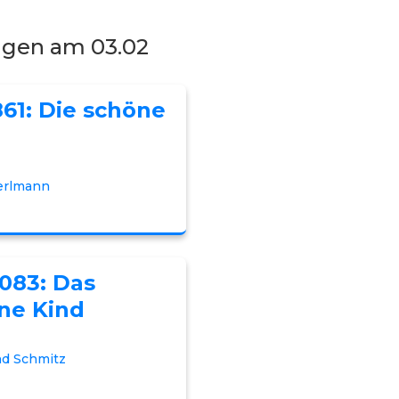
ngen am 03.02
861: Die schöne
erlmann
1083: Das
ne Kind
nd Schmitz