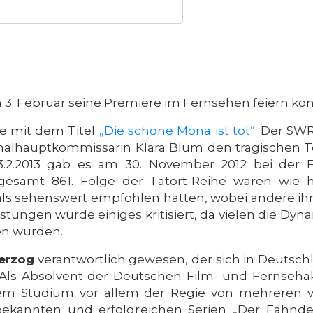
m 3. Februar seine Premiere im Fernsehen feiern kö
ge mit dem Titel
„Die schöne Mona ist tot“
. Der SWR
inalhauptkommissarin Klara Blum den tragischen To
3.2.2013 gab es am 30. November 2012 bei der
nsgesamt 861. Folge der Tatort-Reihe waren wie
als sehenswert empfohlen hatten, wobei andere ihn
tungen wurde einiges kritisiert, da vielen die Dyna
en wurden.
erzog
verantwortlich gewesen, der sich in Deutsc
Als Absolvent der Deutschen Film- und Fernsehak
dem Studium vor allem der Regie von mehreren v
ekannten und erfolgreichen Serien „Der Fahnder“