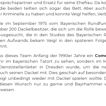
Gesprächspartner und Ersatz für seine Ehefrau. Da 
n die beiden teilten sich sogar das Bett. Aber au
 für Kriminelle zu haben und konnte Veigl helfen, Ve
rde im September 1975 vom Bayerischen Rundfunk 
ber 200 Dackelbesitzer, die sich um die Rolle bew
usgesucht, die in den Studios des Bayerischen 
roßen Aufwands bekam Veigl in den späteren Fol
nnt.
ass dieses Team Anfang der 1990er Jahre ein
Com
r im bayerischen Tatort zu sehen, sondern im M
 Dienststellenleiter in Dresden wurde, um die
 auch seinen Dackel mit. Dies geschah auf besond
igl unbedingt wieder mit Dackel spielen wollte. 
m diesen Wunsch nur zu gerne und Bayrhammer 
ewesen.